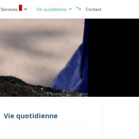
">
Services
Vie quotidienne
Contact
Vie quotidienne